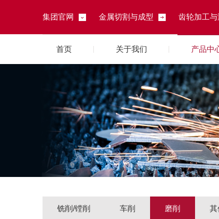
集团官网
金属切割与成型
齿轮加工与
首页
关于我们
产品中
铣削/镗削
车削
磨削
其