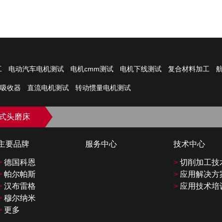
工
电动汽车电机测试
电机cmm测试
电机下线测试
复合材料加工
吸收器
直流电机测试
转动惯量电机测试
式头磨床
主要品牌
服务中心
技术中心
>
德国科恩
>
切削加工技
>
帕尔帕斯
>
应用解决方
>
汉布雷格
>
应用技术培
>
穆尔纳米
>
更多