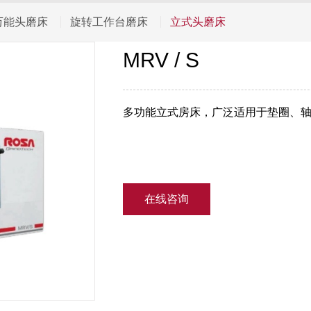
万能头磨床
旋转工作台磨床
立式头磨床
MRV / S
多功能立式房床，广泛适用于垫圈、
在线咨询