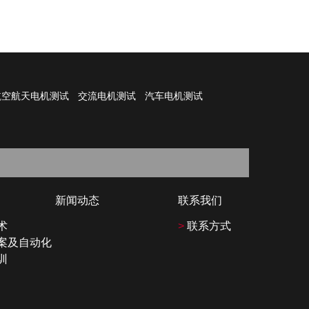
航空航天电机测试
交流电机测试
汽车电机测试
新闻动态
联系我们
术
>
联系方式
案及自动化
训