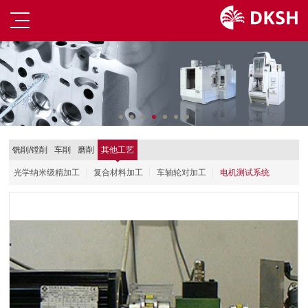
铣削/镗削
车削
磨削
其他工艺
光学纳米级精加工
复合材料加工
车轴轮对加工
电机测试系统