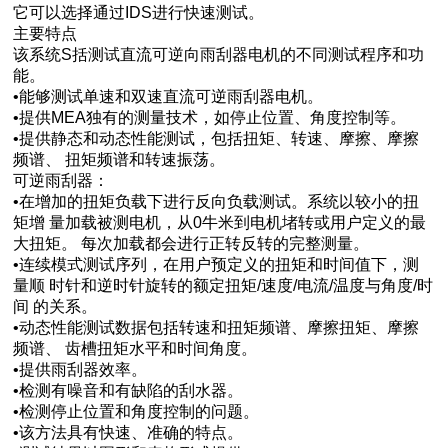
它可以选择通过IDS进行快速测试。
主要特点
该系统S括测试直流可逆向雨刮器电机的不同测试程序和功
能。
•能够测试单速和双速直流可逆雨刮器电机。
•提供MEA独有的测量技术，如停止位置、角度控制等。
•提供静态和动态性能测试，包括扭矩、转速、摩擦、摩擦
频谱、 扭矩频谱和转速振荡。
可逆雨刮器：
•在增加的扭矩负载下进行反向负载测试。系统以较小的扭
矩增 量加载被测电机，从0牛米到电机堵转或用户定义的最
大扭矩。 每次加载都会进行正转反转的完整测量。
•连续模式测试序列，在用户预定义的扭矩和时间值下，测
量顺 时针和逆时针旋转的额定扭矩/速度/电流/温度与角度/时
间 的关系。
•动态性能测试数据包括转速和扭矩频谱、摩擦扭矩、摩擦
频谱、 齿槽扭矩水平和时间角度。
•提供雨刮器效率。
•检测有噪音和有缺陷的刮水器。
•检测停止位置和角度控制的问题。
•该方法具有快速、准确的特点。